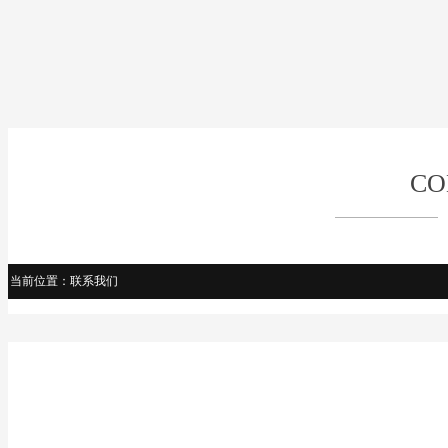
CO
当前位置：联系我们