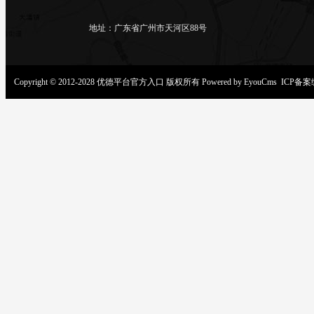
地址：广东省广州市天河区88号
Copyright © 2012-2028 优德平台官方入口 版权所有
Powered by EyouCms
ICP备