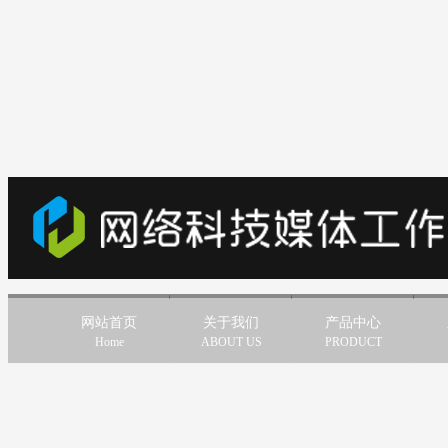
网站首页
关于我们
产品中心
Home
ABOUT US
PRODUCT